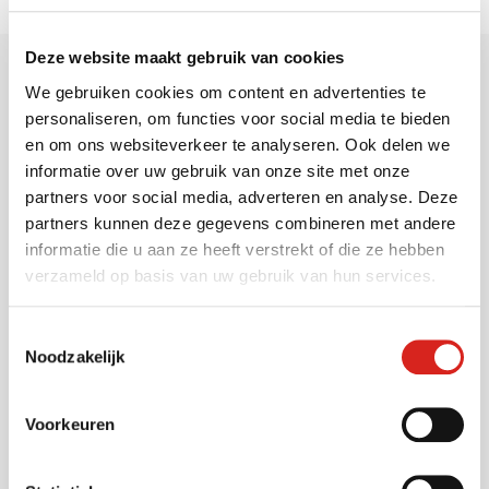
Deze website maakt gebruik van cookies
We gebruiken cookies om content en advertenties te
personaliseren, om functies voor social media te bieden
en om ons websiteverkeer te analyseren. Ook delen we
Sectoren
informatie over uw gebruik van onze site met onze
partners voor social media, adverteren en analyse. Deze
partners kunnen deze gegevens combineren met andere
Gemeenten
informatie die u aan ze heeft verstrekt of die ze hebben
Vervoersbedrijven
verzameld op basis van uw gebruik van hun services.
Onderwijs
Industrie
Toestemmingsselectie
Noodzakelijk
Warehousing
Musea
Voorkeuren
Bouwsector
Infra
Zorg